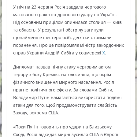
У ніч на 23 червня Росія завдала чергового
масованого ракетно-дронового удару по Україні.
Під основним прицілом опинилася столиця — Київ
та область. У результаті обстрілу загинули
щонайменше шестеро осіб, десятки отримали
поранення. Про це повідомляє міністр закордонних
справ України Андрій Сибіга у соцмережі
Х
.
Дипломат назвав нічну атаку черговим актом
терору з боку Кремля, наголосивши, що окрім
фізичного знищення мирного населення, Росія
прагне політичного ефекту. За словами Сибіги,
Володимир Путін намагається використати подібні
атаки для того, щоб продемонструвати слабкість
Заходу, зокрема США.
«Поки Путін говорить про удари на Близькому
Сході, Росія відкидає мирні зусилля США в Європі