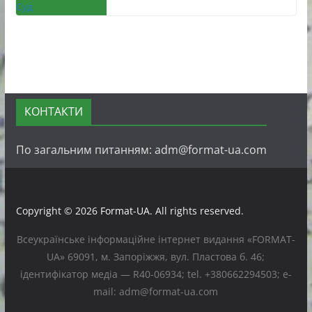
КОНТАКТИ
По загальним питанням: adm@format-ua.com
Copyright © 2026
Format-UA
. All rights reserved.
Всеукраїнське інформаційне інтернет видання «FORMAT-
UA» 69091, м. Запоріжжя, вул. Пластова б. 46;
ідентифікатор медіа — R40-06934; tel. +380662294503; e-
mail: adm@format-ua.com