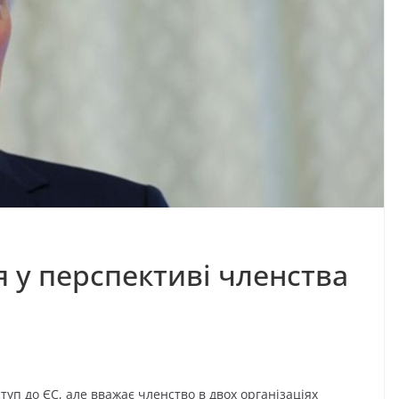
 у перспективі членства
туп до ЄС, але вважає членство в двох організаціях