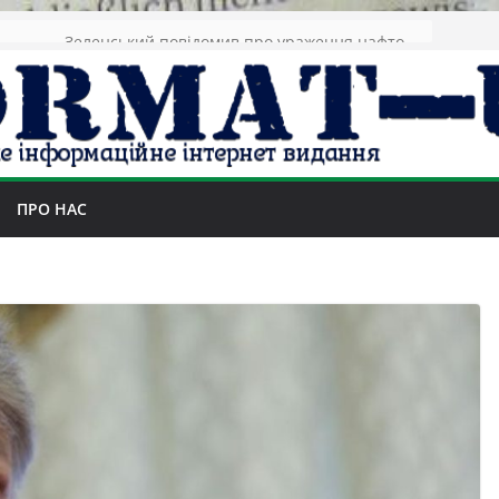
Зеленський повідомив про ураження нафтозаводів РФ за понад 1300 км від фронту
ПРО НАС