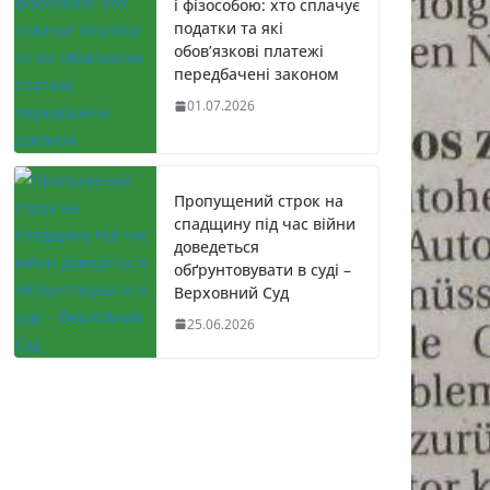
і фізособою: хто сплачує
податки та які
обов’язкові платежі
передбачені законом
01.07.2026
Пропущений строк на
спадщину під час війни
доведеться
обґрунтовувати в суді –
Верховний Суд
25.06.2026