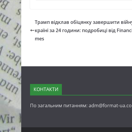
Трамп відклав обіцянку завершити війну
країні за 24 години: подробиці від Financi
mes
КОНТАКТИ
По загальним питанням: adm@format-ua.c