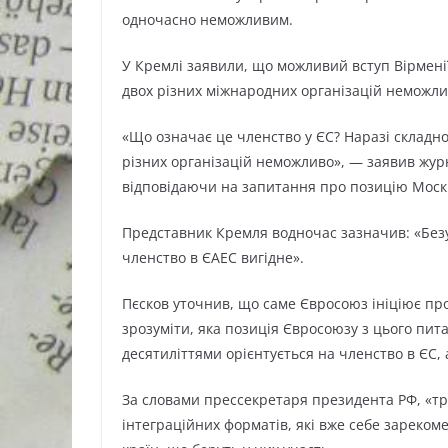
одночасно неможливим.
У Кремлі заявили, що можливий вступ Вірменії
двох різних міжнародних організацій неможлив
«Що означає це членство у ЄС? Наразі складно
різних організацій неможливо», — заявив жур
відповідаючи на запитання про позицію Моск
Представник Кремля водночас зазначив: «Безу
членство в ЄАЕС вигідне».
Пєсков уточнив, що саме Євросоюз ініціює проце
зрозуміти, яка позиція Євросоюзу з цього пи
десятиліттями орієнтується на членство в ЄС, 
За словами прессекретаря президента РФ, «тр
інтеграційних форматів, які вже себе зареко