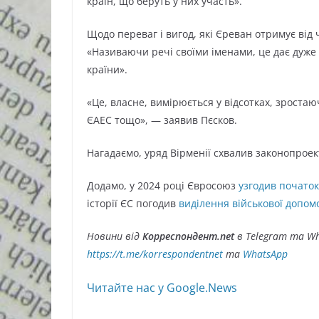
країн, що беруть у них участь».
Щодо переваг і вигод, які Єреван отримує від
«Називаючи речі своїми іменами, це дає дуже з
країни».
«Це, власне, вимірюється у відсотках, зростаю
ЄАЕС тощо», — заявив Пєсков.
Нагадаємо, уряд Вірменії схвалив законопрое
Додамо, у 2024 році Євросоюз
узгодив початок
історії ЄС погодив
виділення військової допом
Новини від
Корреспондент.net
в Telegram та Wh
https://t.me/korrespondentnet
та
WhatsApp
Читайте нас у Google.News