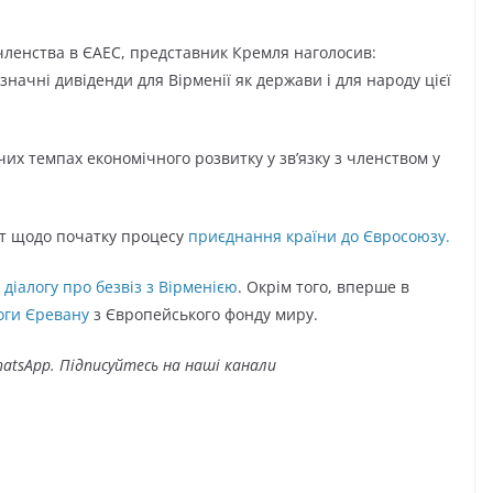
 членства в ЄАЕС, представник Кремля наголосив:
начні дивіденди для Вірменії як держави і для народу цієї
чих темпах економічного розвитку у зв’язку з членством у
кт щодо початку процесу
приєднання країни до Євросоюзу.
 діалогу про безвіз з Вірменією
. Окрім того, вперше в
оги Єревану
з Європейського фонду миру.
atsApp. Підписуйтесь на наші канали