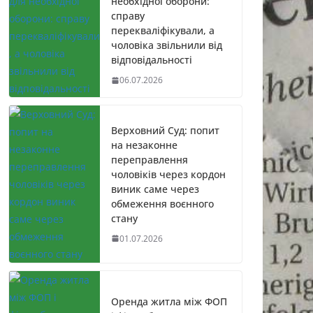
необхідної оборони:
справу
перекваліфікували, а
чоловіка звільнили від
відповідальності
06.07.2026
Верховний Суд: попит
на незаконне
переправлення
чоловіків через кордон
виник саме через
обмеження воєнного
стану
01.07.2026
Оренда житла між ФОП