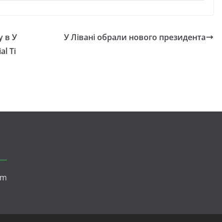
 в У
У Лівані обрали нового президента
al Ti
om