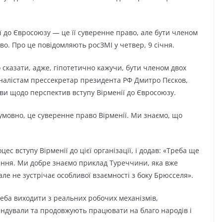
 до Євросоюзу — це її суверенне право, але бути членом
о. Про це повідомляють росЗМІ у четвер, 9 січня.
 сказати, адже, гіпотетично кажучи, бути членом двох
налістам прессекретар президента РФ Дмитро Пєсков,
ви щодо перспектив вступу Вірменії до Євросоюзу.
мовно, це суверенне право Вірменії. Ми знаємо, що
с вступу Вірменії до цієї організації, і додав: «Треба ще
тання. Ми добре знаємо приклад Туреччини, яка вже
але не зустрічає особливої взаємності з боку Брюсселя».
еба виходити з реальних робочих механізмів,
мендували та продовжують працювати на благо народів і