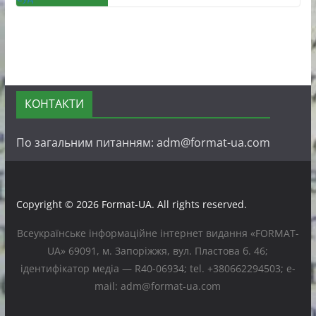
КОНТАКТИ
По загальним питанням: adm@format-ua.com
Copyright © 2026
Format-UA
. All rights reserved.
Всеукраїнське інформаційне інтернет видання «FORMAT-
UA» 69091, м. Запоріжжя, вул. Пластова б. 46;
ідентифікатор медіа — R40-06934; tel. +380662294503; e-
mail: adm@format-ua.com