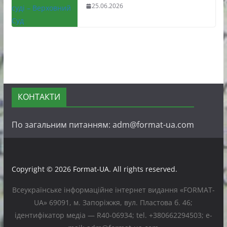
25.06.2026
КОНТАКТИ
По загальним питанням: adm@format-ua.com
Copyright © 2026
Format-UA
. All rights reserved.
Всеукраїнське інформаційне інтернет видання «FORMAT-
UA» 69091, м. Запоріжжя, вул. Пластова б. 46;
ідентифікатор медіа — R40-06934; tel. +380662294503; e-