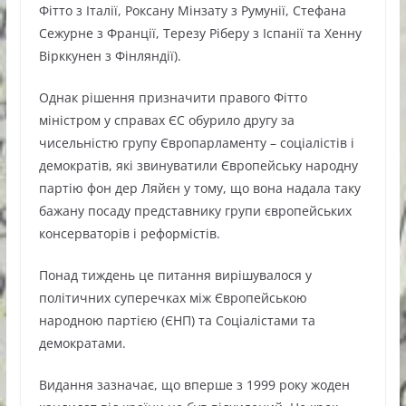
Фітто з Італії, Роксану Мінзату з Румунії, Стефана
Сежурне з Франції, Терезу Ріберу з Іспанії та Хенну
Вірккунен з Фінляндії).
Однак рішення призначити правого Фітто
міністром у справах ЄС обурило другу за
чисельністю групу Європарламенту – соціалістів і
демократів, які звинуватили Європейську народну
партію фон дер Ляйєн у тому, що вона надала таку
бажану посаду представнику групи європейських
консерваторів і реформістів.
Понад тиждень це питання вирішувалося у
політичних суперечках між Європейською
народною партією (ЄНП) та Соціалістами та
демократами.
Видання зазначає, що вперше з 1999 року жоден