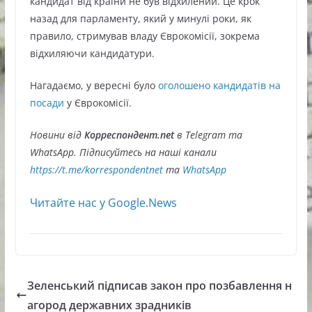
кандидат від країни не був відхилений. Це крок
назад для парламенту, який у минулі роки, як
правило, стримував владу Єврокомісії, зокрема
відхиляючи кандидатури.
Нагадаємо, у вересні було
оголошено кандидатів на
посади
у Єврокомісії.
Новини від
Корреспондент.net
в Telegram та
WhatsApp. Підписуйтесь на наші канали
https://t.me/korrespondentnet
та
WhatsApp
Читайте нас у Google.News
Зеленський підписав закон про позбавлення н
агород державних зрадників