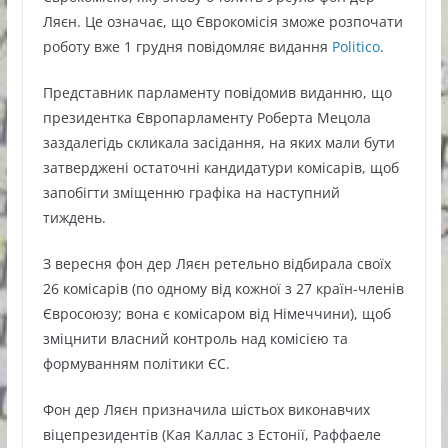
Ляєн. Це означає, що Єврокомісія зможе розпочати
роботу вже 1 грудня повідомляє видання
Politico
.
Представник парламенту повідомив виданню, що
президентка Європарламенту Роберта Мецола
заздалегідь скликала засідання, на яких мали бути
затверджені остаточні кандидатури комісарів, щоб
запобігти зміщенню графіка на наступний
тиждень.
З вересня фон дер Ляєн ретельно відбирала своїх
26 комісарів (по одному від кожної з 27 країн-членів
Євросоюзу; вона є комісаром від Німеччини), щоб
зміцнити власний контроль над комісією та
формуванням політики ЄС.
Фон дер Ляєн призначила шістьох виконавчих
віцепрезидентів (Кая Каллас з Естонії, Раффаеле