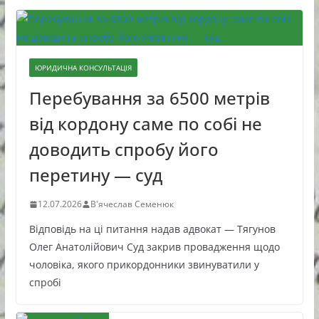
ЮРИДИЧНА КОНСУЛЬТАЦІЯ
Перебування за 6500 метрів
від кордону саме по собі не
доводить спробу його
перетину — суд
12.07.2026
В'ячеслав Семенюк
Відповідь на ці питання надав адвокат — Тягунов
Олег Анатолійович Суд закрив провадження щодо
чоловіка, якого прикордонники звинуватили у
спробі