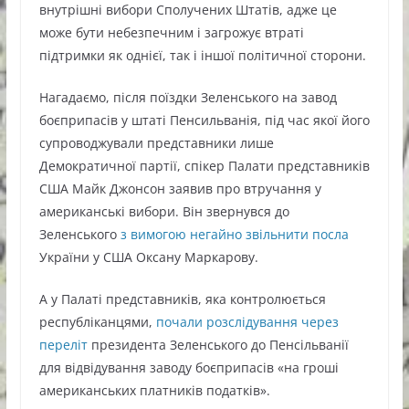
внутрішні вибори Сполучених Штатів, адже це
може бути небезпечним і загрожує втраті
підтримки як однієї, так і іншої політичної сторони.
Нагадаємо, після поїздки Зеленського на завод
боєприпасів у штаті Пенсильванія, під час якої його
супроводжували представники лише
Демократичної партії, спікер Палати представників
США Майк Джонсон заявив про втручання у
американські вибори. Він звернувся до
Зеленського
з вимогою негайно звільнити посла
України у США Оксану Маркарову.
А у Палаті представників, яка контролюється
республіканцями,
почали розслідування через
переліт
президента Зеленського до Пенсільванії
для відвідування заводу боєприпасів «на гроші
американських платників податків».