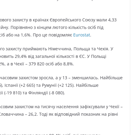
ового захисту в країнах Європейського Союзу мали 4,33
йну. Порівняно з кінцем лютого кількість осіб під
іб або на 1,6%. Про це повідомляє
Eurostat
.
вого захисту приймають Німеччина, Польща та Чехія. У
овить 29,4% від загальної кількості в ЄС. У Польщі
, а в Чехії – 379 820 осіб або 8,8%.
имчасовим захистом зросла, а у 13 – зменшилась. Найбільше
, Іспанії (+2 665) та Румунії (+2 125). Найбільше
ї (-19 810) та Фінляндії (-8 080).
овим захистом на тисячу населення зафіксували у Чехії –
Словаччина – 26,2. Тоді як відповідний показник на рівні