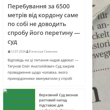
Перебування за 6500
метрів від кордону саме
по собі не доводить
спробу його перетину —
суд
12.07.2026
В'ячеслав Семенюк
Відповідь на ці питання надав адвокат —
Тягунов Олег Анатолійович Суд закрив
провадження щодо чоловіка, якого
прикордонники звинуватили у спробі
Верховний Суд визнав
раптовий напад
підставою для