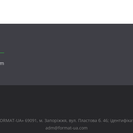
om
RMAT-UA» 69091, м. Запоріжжя, вул. Пластова б. 46; ідентифікато
adm@format-ua.com