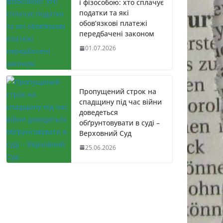
і фізособою: хто сплачує
податки та які
обов’язкові платежі
передбачені законом
01.07.2026
Пропущений строк на
спадщину під час війни
доведеться
обґрунтовувати в суді –
Верховний Суд
25.06.2026