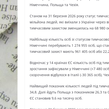
Німеччина, Польща та Чехія.
Станом на 31 березня 2026 року статус тимчас
мільйона людей, які виїхали з України через ві
тимчасовим захистом зменшилась на 68 980 ос
Найбільшу кількість осіб зі статусом тимчасо
Німеччині перебувають 1 274 955 осіб, що стан
тимчасовий захист мають 961 405 осіб або 22,2%
Водночас у 14 країнах ЄС кількість осіб під т
зростання зафіксували у Німеччині (+7 480 осіб)
скорочення відбулося в Італії (-30 365 осіб), Чехі
Найвищий показник кількості людей під тимчас
34,8. Далі йдуть Польща з показником 26,3 та 
ЄС становив 9,6 на тисячу осіб.