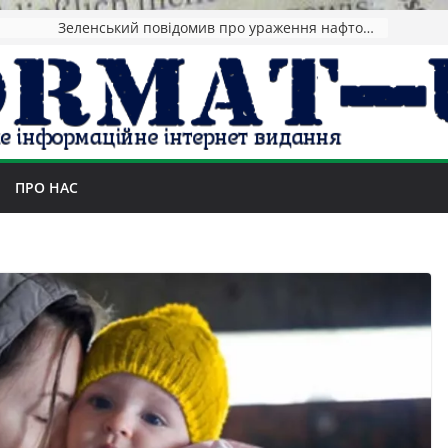
Зеленський повідомив про ураження нафтозаводів РФ за понад 1300 км від фронту
ПРО НАС