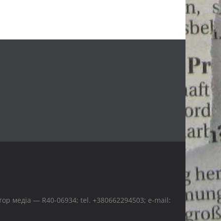
р медіа — R40-06934; tel. +380662294503; e-mail: