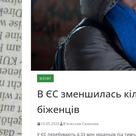
ВСЕСВІТ
В ЄС зменшилась кіл
біженців
10.05.2026
В'ячеслав Семенюк
У ЄС перебувають 4,33 млн українців під тимч