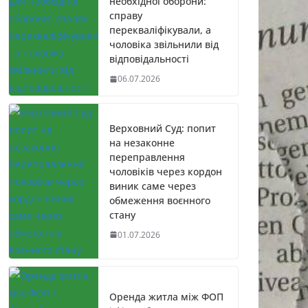
необхідної оборони:
справу
перекваліфікували, а
чоловіка звільнили від
відповідальності
06.07.2026
Верховний Суд: попит
на незаконне
переправлення
чоловіків через кордон
виник саме через
обмеження воєнного
стану
01.07.2026
Оренда житла між ФОП