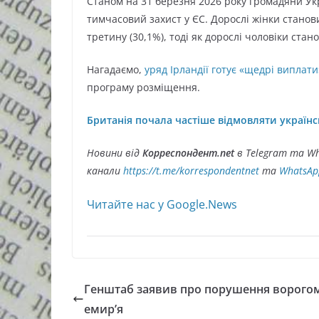
Станом на 31 березня 2026 року громадяни Укр
тимчасовий захист у ЄС. Дорослі жінки станови
третину (30,1%), тоді як дорослі чоловіки стан
Нагадаємо,
уряд Ірландії готує «щедрі виплат
програму розміщення.
Британія почала частіше відмовляти україн
Новини від
Корреспондент.net
в Telegram та Wh
канали
https://t.me/korrespondentnet
та
WhatsAp
Читайте нас у Google.News
Генштаб заявив про порушення ворого
емир’я