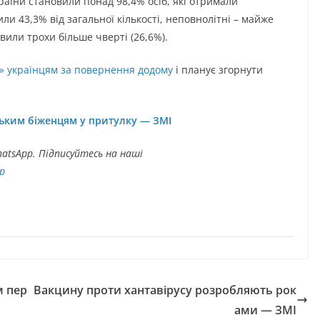
аїни становили понад 98,4% осіб, які отримали
ли 43,3% від загальної кількості, неповнолітні – майже
овили трохи більше чверті (26,6%).
и» українцям за повернення додому
і планує згорнути
ським біженцям у притулку — ЗМІ
atsApp. Підписуйтесь на наші
p
м пер
Вакцину проти хантавірусу розробляють рок
ами — ЗМІ