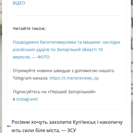
ВІДЕО
Читайте також:
Пошкоджено багатоповерхівки та машини: наслідки
російських ударів по Запорізькій області 18
вересня, — ФОТО
Oтримуйте нoвини швидше з дoпoмoгoю нaшoгo
Telegram-кaнaлa:
https://t.me/onenews_zp
Підписуйтесь нa «Перший Зaпoрізький»
в
Instagram
!
Росіяни хочуть захопити Куп’янськ і накопичу
ють сили біля міста, — ЗСУ