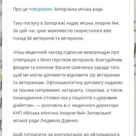
Про це
повідомляє
Запорізька міська рада.
Таку послугу в Запоріжжі надає міська лікарня №4.
За цей час цією можливістю скористалося вже
понад 40 ветеранів та ветеранок.
«Наш медичний заклад підписав меморандум про
співпрацю з Міністерством ветеранів, благодійним
фондом та клінікою Василя Шевченка заради того,
щоб ми могли допомогти відновити зір ветеранам
та ветеранкам. Офтальмологічну допомогу надаємо
за трьома напрямами: катаракта, глаукома, а також
пошкодження сітківки ока у пацієнтів з цукровим
діабетом», — розповіла в.о. медичного директора
КНП «Міська клінічна лікарня №4» Запорізької
міської ради Людмила Діденко.
Щоб потрапити на консультацію до офтальмолога,