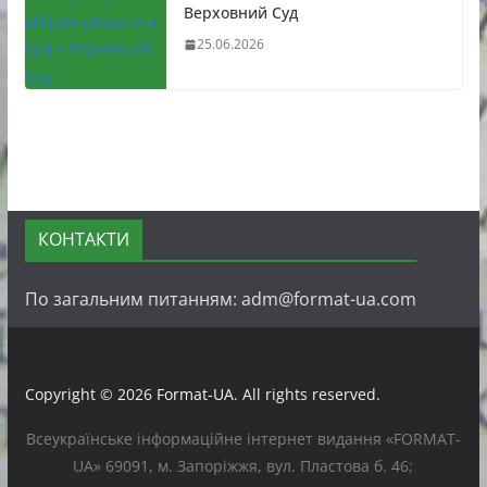
Верховний Суд
25.06.2026
КОНТАКТИ
По загальним питанням: adm@format-ua.com
Copyright © 2026
Format-UA
. All rights reserved.
Всеукраїнське інформаційне інтернет видання «FORMAT-
UA» 69091, м. Запоріжжя, вул. Пластова б. 46;