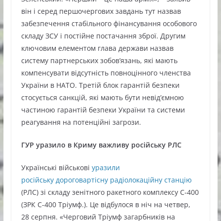
він і серед першочергових завдань тут назвав
забезпечення стабільного фінансування особового
складу ЗСУ і постійне постачання зброї. Другим
ключовим елементом глава держави назвав
систему партнерських зобов’язань, які мають
компенсувати відсутність повноцінного членства
України в НАТО. Третій блок гарантій безпеки
стосується санкцій, які мають бути невід’ємною
частиною гарантій безпеки України та системи
реагування на потенційні загрози.
ГУР уразило в Криму важливу російську РЛС
Українські військові
уразили
російську дороговартісну радіолокаційну станцію
(РЛС) зі складу зенітного ракетного комплексу С-400
(ЗРК С-400 Тріумф.). Це відбулося в ніч на четвер,
28 серпня. «Черговий Тріумф загарбників на