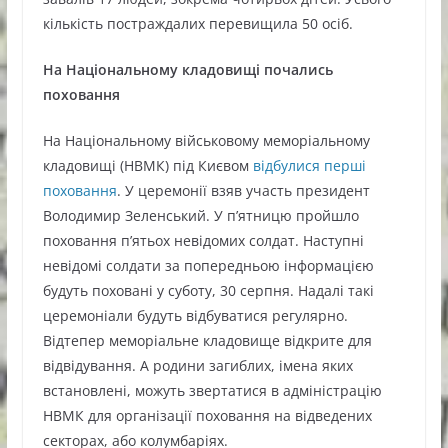
кількість постраждалих перевищила 50 осіб.
На Національному кладовищі почались
поховання
На Національному військовому меморіальному
кладовищі (НВМК) під Києвом
відбулися перші
поховання
. У церемонії взяв участь президент
Володимир Зеленський. У п’ятницю пройшло
поховання пʼятьох невідомих солдат. Наступні
невідомі солдати за попередньою інформацією
будуть поховані у суботу, 30 серпня. Надалі такі
церемоніали будуть відбуватися регулярно.
Відтепер меморіальне кладовище відкрите для
відвідування. А родини загиблих, імена яких
встановлені, можуть звертатися в адміністрацію
НВМК для організації поховання на відведених
секторах, або колумбаріях.