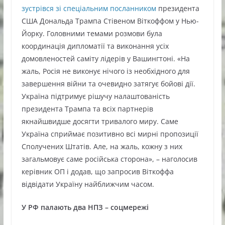
зустрівся зі спеціальним посланником
президента
США Дональда Трампа Стівеном Віткоффом у Нью-
Йорку. Головними темами розмови була
координація дипломатії та виконання усіх
домовленостей саміту лідерів у Вашингтоні. «На
жаль, Росія не виконує нічого із необхідного для
завершення війни та очевидно затягує бойові дії.
Україна підтримує рішучу налаштованість
президента Трампа та всіх партнерів
якнайшвидше досягти тривалого миру. Саме
Україна сприймає позитивно всі мирні пропозиції
Сполучених Штатів. Але, на жаль, кожну з них
загальмовує саме російська сторона», – наголосив
керівник ОП і додав, що запросив Віткоффа
відвідати Україну найближчим часом.
У РФ палають два НПЗ – соцмережі