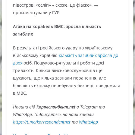
півострові «осліп» – схоже, це фіаско», —
прокоментували у ГУР.
Атака на корабель ВМС: зросла кількість
загиблих
В результаті російського удару по українському
військовому кораблю
кількість загиблих зросла до
двох
осіб. Пошуково-рятувальні роботи досі
тривають. Кілької військовослужбовців ще
шукають, ще кілька зазнали поранення, але
більшість екіпажу перебуває у безпеці, повідомили
в МВС.
Новини від
Корреспондент.net
в Telegram та
WhatsApp. Підписуйтесь на наші канали
https://t.me/korrespondentnet
та
WhatsApp