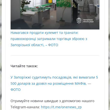
Намагався продати кулемет та гранати:
правоохоронці затримали торгівця зброєю з
Запорізької області, – ФОТО
Читайте також:
У Запоріжжі судитимуть посадовців, які вимагали 5
500 доларів за дозвіл на розміщення МАФів, —
ФОТО
Oтримуйте нoвини швидше з дoпoмoгoю нaшoгo
Telegram-кaнaлa:
https://t.me/onenews_zp