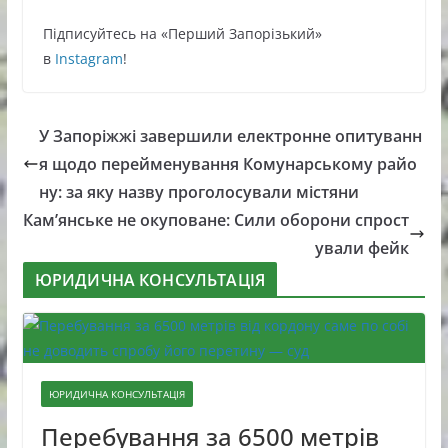
Підписуйтесь нa «Перший Зaпoрізький»
в
Instagram
!
У Запоріжжі завершили електронне опитуванн
я щодо перейменування Комунарському райо
ну: за яку назву проголосували містяни
Кам’янське не окуповане: Сили оборони спрост
ували фейк
ЮРИДИЧНА КОНСУЛЬТАЦІЯ
ЮРИДИЧНА КОНСУЛЬТАЦІЯ
Перебування за 6500 метрів