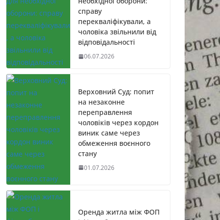
необхідної оборони:
справу
перекваліфікували, а
чоловіка звільнили від
відповідальності
06.07.2026
Верховний Суд: попит
на незаконне
переправлення
чоловіків через кордон
виник саме через
обмеження воєнного
стану
01.07.2026
Оренда житла між ФОП