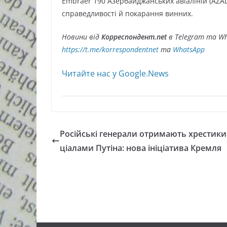
Embraer 190 Азербайджанських авіаліній (AZAL
справедливості й покарання винних.
Новини від
Корреспондент.net
в Telegram та Wh
https://t.me/korrespondentnet
та
WhatsApp
Читайте нас у Google.News
Російські генерали отримають хрестики з
ціалами Путіна: нова ініціатива Кремля