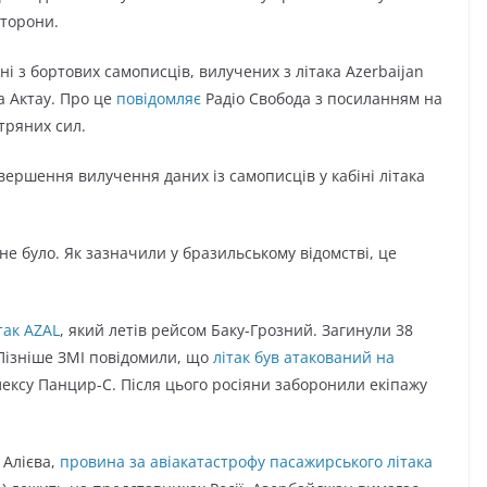
сторони.
і з бортових самописців, вилучених з літака Azerbaijan
та Актау. Про це
повідомляє
Радіо Свобода з посиланням на
тряних сил.
вершення вилучення даних із самописців у кабіні літака
е було. Як зазначили у бразильському відомстві, це
так AZAL
, який летів рейсом Баку-Грозний. Загинули 38
Пізніше ЗМІ повідомили, що
літак був атакований на
лексу Панцир-С. Після цього росіяни заборонили екіпажу
 Алієва,
провина за авіакатастрофу пасажирського літака