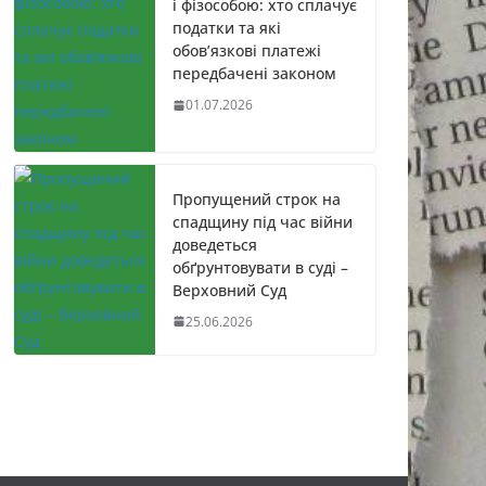
і фізособою: хто сплачує
податки та які
обов’язкові платежі
передбачені законом
01.07.2026
Пропущений строк на
спадщину під час війни
доведеться
обґрунтовувати в суді –
Верховний Суд
25.06.2026