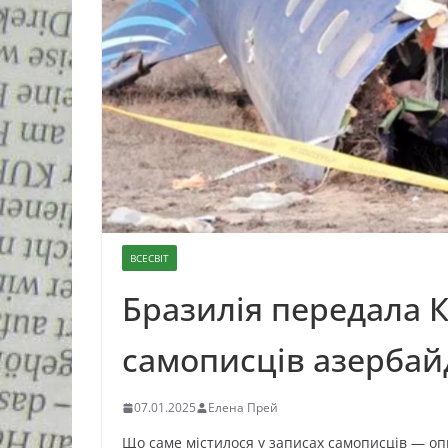
ВСЕСВІТ
Бразилія передала К
самописців азербай
07.01.2025
Елена Прей
Що саме містилося у записах самописців — оп