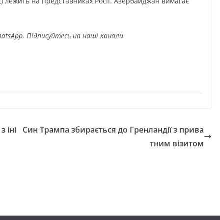
) лежить на представниках Росії. Азербайджан вимагає
atsApp. Підписуйтесь на наші канали
 іні
Син Трампа збирається до Гренландії з прива
тним візитом