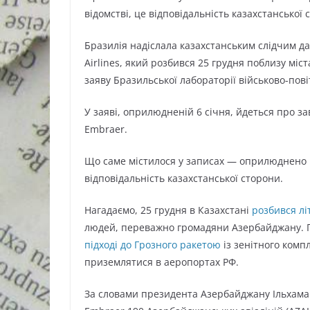
відомстві, це відповідальність казахстанської 
Бразилія надіслала казахстанським слідчим дан
Airlines, який розбився 25 грудня поблизу міс
заяву Бразильської лабораторії військово-пові
У заяві, оприлюдненій 6 січня, йдеться про за
Embraer.
Що саме містилося у записах — оприлюднено н
відповідальність казахстанської сторони.
Нагадаємо, 25 грудня в Казахстані
розбився лі
людей, переважно громадяни Азербайджану. 
підході до Грозного ракетою
із зенітного комп
приземлятися в аеропортах РФ.
За словами президента Азербайджану Ільхама