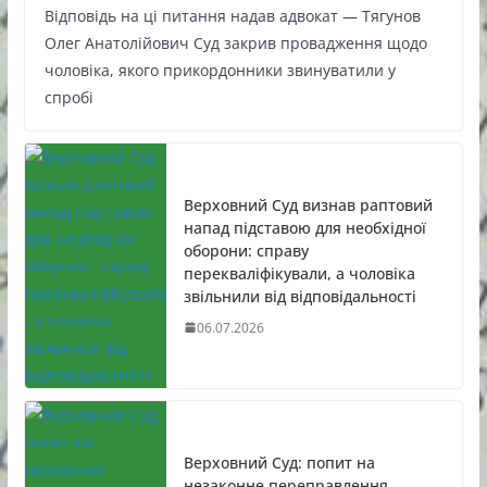
Відповідь на ці питання надав адвокат — Тягунов
Олег Анатолійович Суд закрив провадження щодо
чоловіка, якого прикордонники звинуватили у
спробі
Верховний Суд визнав раптовий
напад підставою для необхідної
оборони: справу
перекваліфікували, а чоловіка
звільнили від відповідальності
06.07.2026
Верховний Суд: попит на
незаконне переправлення