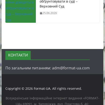
обґрунтовувати в суді –
Верховний Суд
25.06.2026
КОНТАКТИ
По загальним питанням: adm@format-ua.com
Copyright © 2026
Format-UA
. All rights reserved.
Всеукраїнське інформаційне інтернет видання «FORMAT-
UA» 69091, м. Запоріжжя, вул. Пластова б. 46;