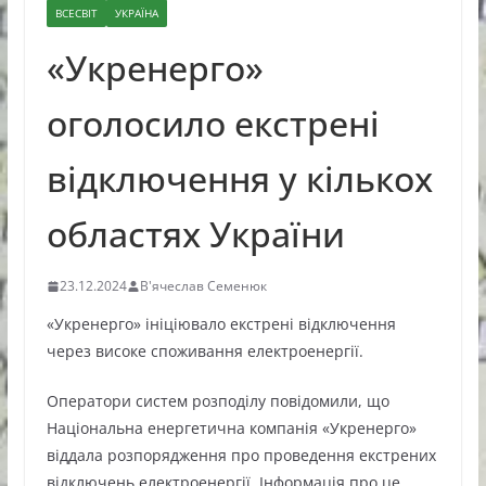
ВСЕСВІТ
УКРАЇНА
«Укренерго»
оголосило екстрені
відключення у кількох
областях України
23.12.2024
В'ячеслав Семенюк
«Укренерго» ініціювало екстрені відключення
через високе споживання електроенергії.
Оператори систем розподілу повідомили, що
Національна енергетична компанія «Укренерго»
віддала розпорядження про проведення екстрених
відключень електроенергії. Інформація про це