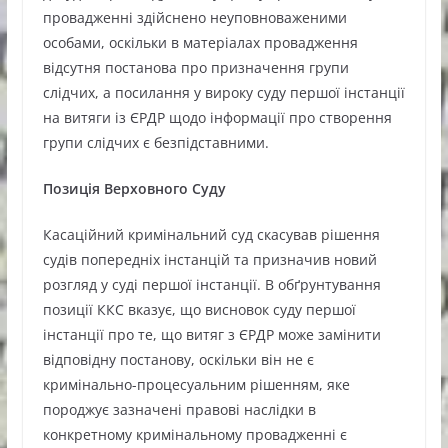
провадженні здійснено неуповноваженими
особами, оскільки в матеріалах провадження
відсутня постанова про призначення групи
слідчих, а посилання у вироку суду першої інстанції
на витяги із ЄРДР щодо інформації про створення
групи слідчих є безпідставними.
Позиція Верховного Суду
Касаційний кримінальний суд скасував рішення
судів попередніх інстанцій та призначив новий
розгляд у суді першої інстанції. В обґрунтування
позиції ККС вказує, що висновок суду першої
інстанції про те, що витяг з ЄРДР може замінити
відповідну постанову, оскільки він не є
кримінально-процесуальним рішенням, яке
породжує зазначені правові наслідки в
конкретному кримінальному провадженні є