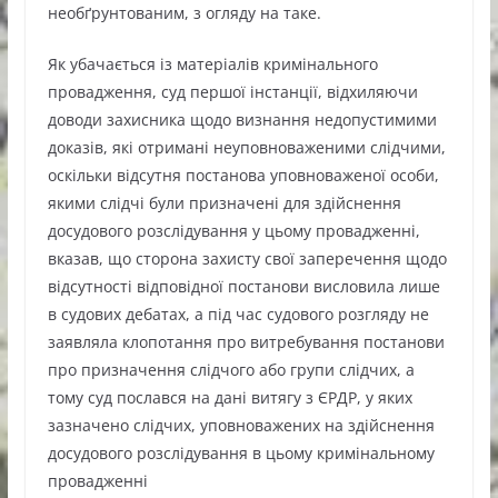
необґрунтованим, з огляду на таке.
Як убачається із матеріалів кримінального
провадження, суд першої інстанції, відхиляючи
доводи захисника щодо визнання недопустимими
доказів, які отримані неуповноваженими слідчими,
оскільки відсутня постанова уповноваженої особи,
якими слідчі були призначені для здійснення
досудового розслідування у цьому провадженні,
вказав, що сторона захисту свої заперечення щодо
відсутності відповідної постанови висловила лише
в судових дебатах, а під час судового розгляду не
заявляла клопотання про витребування постанови
про призначення слідчого або групи слідчих, а
тому суд послався на дані витягу з ЄРДР, у яких
зазначено слідчих, уповноважених на здійснення
досудового розслідування в цьому кримінальному
провадженні