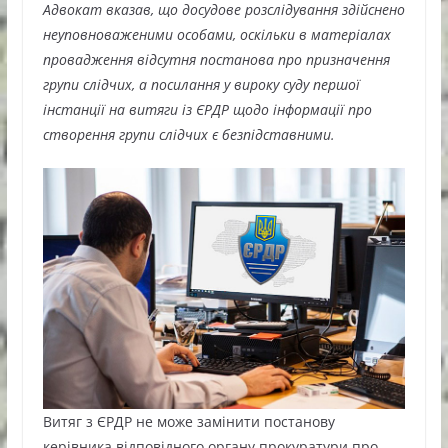
Адвокат вказав, що досудове розслідування здійснено
неуповноваженими особами, оскільки в матеріалах
провадження відсутня постанова про призначення
групи слідчих, а посилання у вироку суду першої
інстанції на витяги із ЄРДР щодо інформації про
створення групи слідчих є безпідставними.
Витяг з ЄРДР не може замінити постанову
керівника відповідного органу прокуратури про