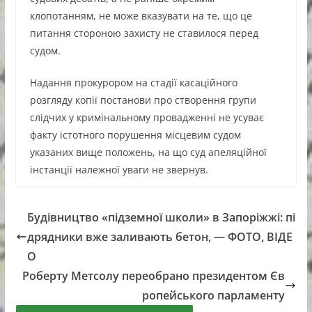
клопотанням, не може вказувати на те, що це
питання стороною захисту не ставилося перед
судом.
Надання прокурором на стадії касаційного
розгляду копії постанови про створення групи
слідчих у кримінальному провадженні не усуває
факту істотного порушення місцевим судом
указаних вище положень, на що суд апеляційної
інстанції належної уваги не звернув.
Будівництво «підземної школи» в Запоріжжі: пі
дрядники вже заливають бетон, — ФОТО, ВІДЕ
О
Роберту Метсолу переобрано президентом Єв
ропейського парламенту